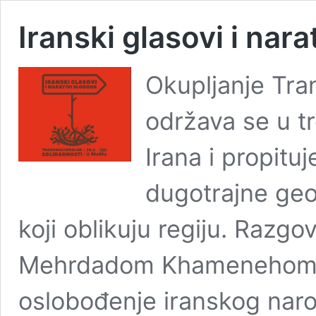
Iranski glasovi i nara
Okupljanje Tran
održava se u tr
Irana i propituj
dugotrajne geop
koji oblikuju regiju. Razgo
Mehrdadom Khamenehom f
oslobođenje iranskog narod