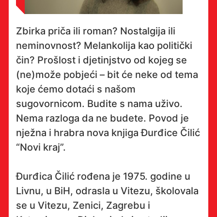
Zbirka priča ili roman? Nostalgija ili
neminovnost? Melankolija kao politički
čin? Prošlost i djetinjstvo od kojeg se
(ne)može pobjeći – bit će neke od tema
koje ćemo dotaći s našom
sugovornicom. Budite s nama uživo.
Nema razloga da ne budete. Povod je
nježna i hrabra nova knjiga Đurđice Čilić
“Novi kraj”.
Đurđica Čilić rođena je 1975. godine u
Livnu, u BiH, odrasla u Vitezu, školovala
se u Vitezu, Zenici, Zagrebu i