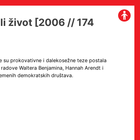
 život [2006 // 174
 su prokovativne i dalekosežne teze postala
 radove Waltera Benjamina, Hannah Arendt i
remenih demokratskih društava.