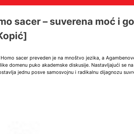
 sacer – suverena moć i goli
 Kopić]
ne Homo sacer preveden je na mnoštvo jezika, a Agambenove
like domenu puko akademske diskusije. Nastavljajući se na
ostavlja jednu posve samosvojnu i radikalnu dijagnozu suv