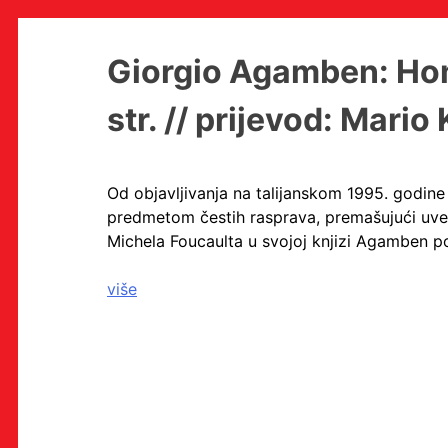
Skip
Giorgio Agamben: Homo
to
content
str. // prijevod: Mario
MULTIMEDIJALNI INSTITUT
Od objavljivanja na talijanskom 1995. godi
MAMA
predmetom čestih rasprava, premašujući uve
MEDIJSKI ARHIV / KATALOG
Michela Foucaulta u svojoj knjizi Agamben p
PROGRAMI I PROJEKTI
VIDEO I AUDIO ARHIVA
IZDAVAŠTVO
više
SURADNJE
KONTAKT
en
hr