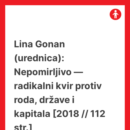
Skip
to
content
Lina Gonan
(urednica):
Nepomirljivo —
radikalni kvir protiv
roda, države i
kapitala [2018 // 112
str.]