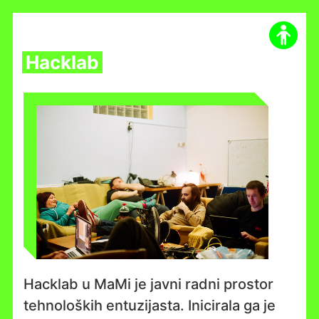
Skip
to
content
Hacklab
Hacklab u MaMi je javni radni prostor
tehnoloških entuzijasta. Inicirala ga je