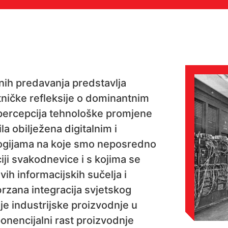
avnih predavanja predstavlja
etničke refleksije o dominantnim
percepcija tehnološke promjene
la obilježena digitalnim i
ogijama na koje smo neposredno
iji svakodnevice i s kojima se
h informacijskih sučelja i
rzana integracija svjetskog
 industrijske proizvodnje u
onencijalni rast proizvodnje