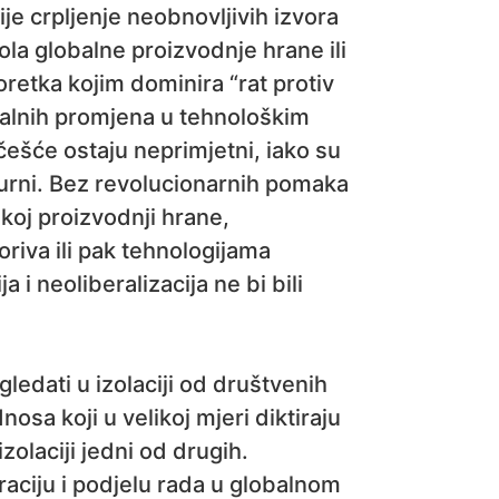
ije crpljenje neobnovljivih izvora
ola globalne proizvodnje hrane ili
retka kojim dominira “rat protiv
ikalnih promjena u tehnološkim
češće ostaju neprimjetni, iako su
kturni. Bez revolucionarnih pomaka
skoj proizvodnji hrane,
riva ili pak tehnologijama
 i neoliberalizacija ne bi bili
ledati u izolaciji od društvenih
sa koji u velikoj mjeri diktiraju
izolaciji jedni od drugih.
aciju i podjelu rada u globalnom