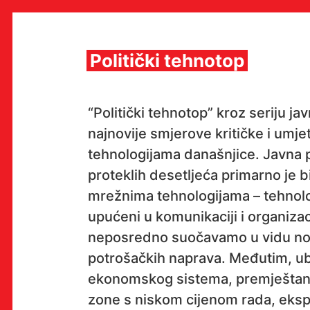
Skip
to
content
Politički tehnotop
MULTIMEDIJALNI INSTITUT
“Politički tehnotop” kroz seriju j
MAMA
najnovije smjerove kritičke i umj
MEDIJSKI ARHIV / KATALOG
PROGRAMI I PROJEKTI
tehnologijama današnjice. Javna 
VIDEO I AUDIO ARHIVA
proteklih desetljeća primarno je bi
IZDAVAŠTVO
SURADNJE
mrežnima tehnologijama – tehnol
KONTAKT
upućeni u komunikaciji i organizac
en
hr
neposredno suočavamo u vidu novi
potrošačkih naprava. Međutim, ub
ekonomskog sistema, premještanje
zone s niskom cijenom rada, eksp