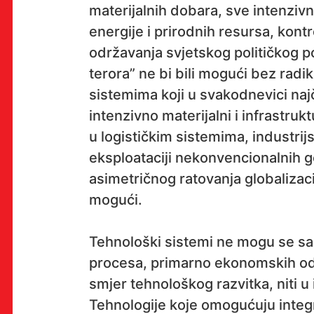
materijalnih dobara, sve intenzivn
energije i prirodnih resursa, kontr
OK!
održavanja svjetskog političkog po
terora” ne bi bili mogući bez rad
sistemima koji u svakodnevici naj
PRETPLATI SE
intenzivno materijalni i infrastru
u logističkim sistemima, industrij
eksploataciji nekonvencionalnih go
asimetričnog ratovanja globalizacija
mogući.
Tehnološki sistemi ne mogu se sag
procesa, primarno ekonomskih odno
smjer tehnološkog razvitka, niti u 
Tehnologije koje omogućuju integr