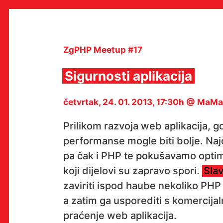
Skip
to
content
ZgPHP Meetup #17
Sigurnosti aplikacija
MULTIMEDIJALNI INSTITUT
četvrtak, 24. 01. 2013, 17:30h @ MaMa
MAMA
MEDIJSKI ARHIV / KATALOG
PROGRAMI I PROJEKTI
Prilikom razvoja web aplikacija, 
VIDEO I AUDIO ARHIVA
performanse mogle biti bolje. N
IZDAVAŠTVO
SURADNJE
pa čak i PHP te pokušavamo optimiz
KONTAKT
koji dijelovi su zapravo spori.
Sla
en
hr
zaviriti ispod haube nekoliko PHP
a zatim ga usporediti s komercijaln
praćenje web aplikacija.