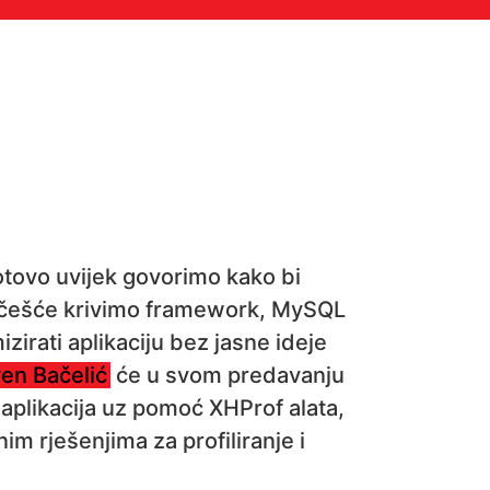
gotovo uvijek govorimo kako bi
ajčešće krivimo framework, MySQL
irati aplikaciju bez jasne ideje
ven Bačelić
će u svom predavanju
 aplikacija uz pomoć XHProf alata,
im rješenjima za profiliranje i