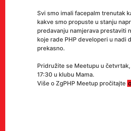
Svi smo imali facepalm trenutak k
kakve smo propuste u stanju napr
OK!
predavanju namjerava prestaviti
koje rade PHP developeri u nadi 
prekasno.
PRETPLATI SE
Pridružite se Meetupu u četvrtak,
17:30 u klubu Mama.
Više o ZgPHP Meetup pročitajte
PROSTOR
Multimedijalni institut
(net.kulturni klub MaMa)
Preradovićeva 18,
10000 Zagreb
radno vrijeme kluba: