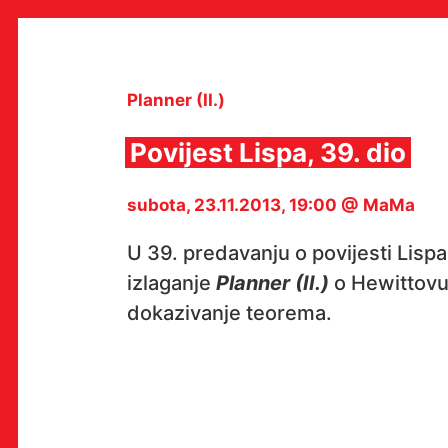
Skip
to
content
Planner (II.)
Povijest Lispa, 39. dio
MULTIMEDIJALNI INSTITUT
subota, 23.11.2013, 19:00 @ MaMa
MAMA
MEDIJSKI ARHIV / KATALOG
PROGRAMI I PROJEKTI
U 39. predavanju o povijesti Lispa
VIDEO I AUDIO ARHIVA
izlaganje
Planner (II.)
o Hewittovu
IZDAVAŠTVO
SURADNJE
dokazivanje teorema.
KONTAKT
en
hr