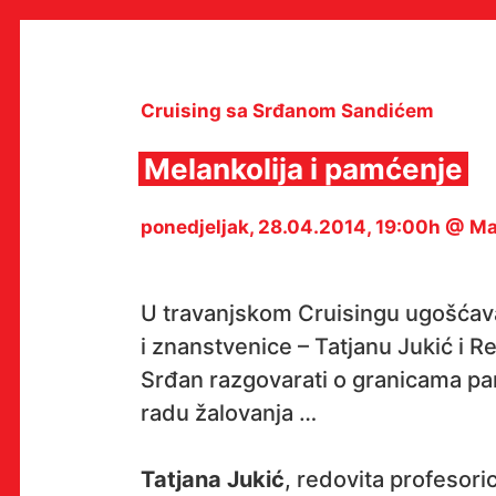
Skip
to
content
Cruising sa Srđanom Sandićem
Melankolija i pamćenje
MULTIMEDIJALNI INSTITUT
ponedjeljak, 28.04.2014, 19:00h @ 
MAMA
MEDIJSKI ARHIV / KATALOG
PROGRAMI I PROJEKTI
VIDEO I AUDIO ARHIVA
U travanjskom Cruisingu ugošćava
IZDAVAŠTVO
SURADNJE
i znanstvenice – Tatjanu Jukić i R
KONTAKT
Srđan razgovarati o granicama pamć
en
hr
radu žalovanja …
Tatjana Jukić
, redovita profesori