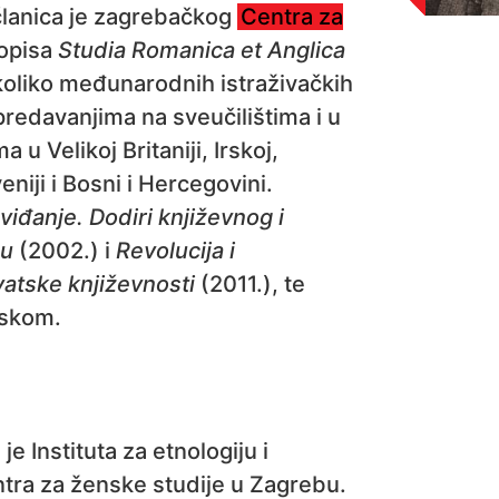
članica je zagrebačkog
Centra za
sopisa
Studia Romanica et Anglica
ekoliko međunarodnih istraživačkih
predavanjima na sveučilištima i u
 u Velikoj Britaniji, Irskoj,
niji i Bosni i Hercegovini.
viđanje. Dodiri književnog i
ću
(2002.) i
Revolucija i
atske književnosti
(2011.), te
eskom.
je Instituta za etnologiju i
ntra za ženske studije u Zagrebu.