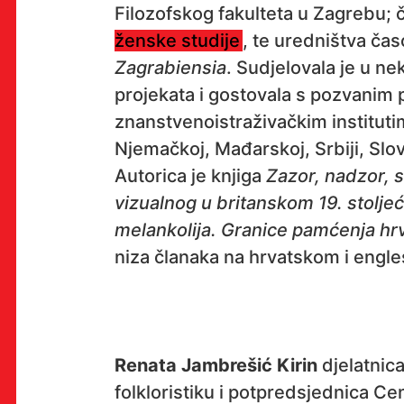
Filozofskog fakulteta u Zagrebu; 
ženske studije
, te uredništva ča
Zagrabiensia
. Sudjelovala je u n
OK!
projekata i gostovala s pozvanim 
znanstvenoistraživačkim institutima
Njemačkoj, Mađarskoj, Srbiji, Slove
PRETPLATI SE
Autorica je knjiga
Zazor, nadzor, s
vizualnog u britanskom 19. stolje
melankolija. Granice pamćenja hrv
niza članaka na hrvatskom i engl
PROSTOR
Multimedijalni institut
(net.kulturni klub MaMa)
Preradovićeva 18,
Renata Jambrešić Kirin
djelatnica 
10000 Zagreb
folkloristiku i potpredsjednica Ce
radno vrijeme kluba: