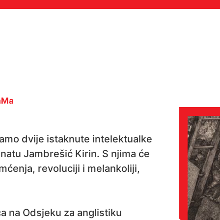
MaMa
mo dvije istaknute intelektualke
enatu Jambrešić Kirin. S njima će
enja, revoluciji i melankoliji,
ca na Odsjeku za anglistiku