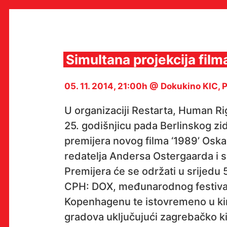
Skip
to
content
Simultana projekcija fil
05. 11. 2014, 21:00h @ Dokukino KIC, 
MULTIMEDIJALNI INSTITUT
MAMA
U organizaciji Restarta, Human Ri
MEDIJSKI ARHIV / KATALOG
PROGRAMI I PROJEKTI
25. godišnjicu pada Berlinskog zid
VIDEO I AUDIO ARHIVA
premijera novog filma ‘1989’ Os
IZDAVAŠTVO
SURADNJE
redatelja Andersa Ostergaarda i s
KONTAKT
Premijera će se održati u srijedu 
en
hr
CPH: DOX, međunarodnog festiva
Kopenhagenu te istovremeno u ki
gradova uključujući zagrebačko 