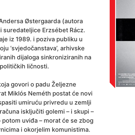
Andersa Østergaarda (autora
 i suredateljice Erzsébet Rácz.
e iz 1989. i poziva publiku u
ju ‘svjedočanstava’, arhivske
iranih dijaloga sinkroniziranih na
olitičkih ličnosti.
 koja govori o padu Željezne
rat Miklós Neméth postat će novi
pasiti umiruću privredu u zemlji
čuna isključiti golemi – i skupi –
o potom uviđa – morat će se zbog
vnicima i okorjelim komunistima.