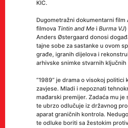
KIC.
Dugometražni dokumentarni film 
OK!
filmova
Tintin and Me
i
Burma VJ
)
Anders Østergaard donosi događaj
tajne sobe za sastanke u ovom spo
PRETPLATI SE
građe, igranih dijelova i rekonstru
arhivske snimke stvarnih ključnih p
“1989” je drama o visokoj politici
PROSTOR
zavjese. Mladi i nepoznati tehnok
Multimedijalni institut
mađarski premijer. Zadaća mu je s
(net.kulturni klub MaMa)
te ubrzo odlučuje iz državnog prora
Preradovićeva 18,
aparat graničnih kontrola. Nedug
10000 Zagreb
te odluke boriti sa žestokim proti
radno vrijeme kluba: