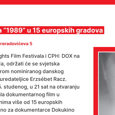
ma “1989” u 15 europskih gradova
Preradovićeva 5
ghts Film Festivala i CPH: DOX na
a, održati će se svjetska
karom nominiranog danskog
uredateljice Erzsébet Racz.
5. studenog, u 21 sat na otvaranju
la dokumentarnog film u
nima više od 15 europskih
kino za dokumentarce Dokukino