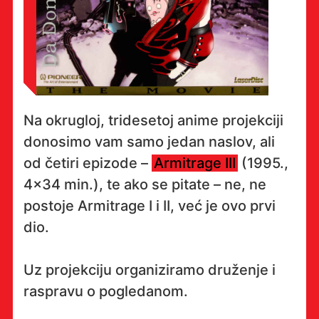
Na okrugloj, tridesetoj anime projekciji
donosimo vam samo jedan naslov, ali
od četiri epizode –
Armitrage III
(1995.,
4×34 min.), te ako se pitate – ne, ne
postoje Armitrage I i II, već je ovo prvi
dio.
Uz projekciju organiziramo druženje i
raspravu o pogledanom.