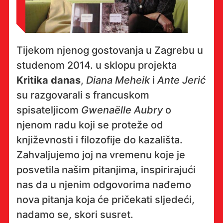
Tijekom njenog gostovanja u Zagrebu u
studenom 2014. u sklopu projekta
Kritika danas
,
Diana Meheik
i
Ante Jerić
su razgovarali s francuskom
spisateljicom
Gwenaëlle Aubry
o
njenom radu koji se proteže od
književnosti i filozofije do kazališta.
Zahvaljujemo joj na vremenu koje je
posvetila našim pitanjima, inspirirajući
nas da u njenim odgovorima nađemo
nova pitanja koja će pričekati sljedeći,
nadamo se, skori susret.