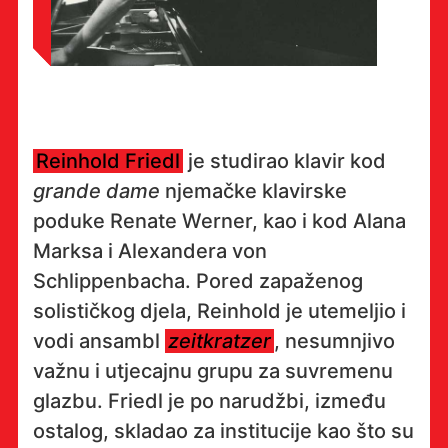
Reinhold Friedl
je studirao klavir kod
grande dame
njemačke klavirske
poduke Renate Werner, kao i kod Alana
Marksa i Alexandera von
Schlippenbacha. Pored zapaženog
solističkog djela, Reinhold je utemeljio i
vodi ansambl
zeitkratzer
, nesumnjivo
važnu i utjecajnu grupu za suvremenu
glazbu. Friedl je po narudžbi, između
ostalog, skladao za institucije kao što su