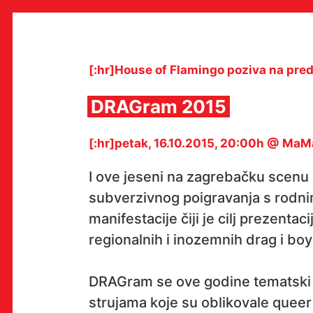
Skip
to
content
[:hr]House of Flamingo poziva na pre
DRAGram 2015
MULTIMEDIJALNI INSTITUT
[:hr]petak, 16.10.2015, 20:00h @ MaM
MAMA
MEDIJSKI ARHIV / KATALOG
PROGRAMI I PROJEKTI
I ove jeseni na zagrebačku scenu 
VIDEO I AUDIO ARHIVA
subverzivnog poigravanja s rodni
IZDAVAŠTVO
SURADNJE
manifestacije čiji je cilj prezentac
KONTAKT
regionalnih i inozemnih drag i bo
en
hr
DRAGram se ove godine tematski 
strujama koje su oblikovale queer 