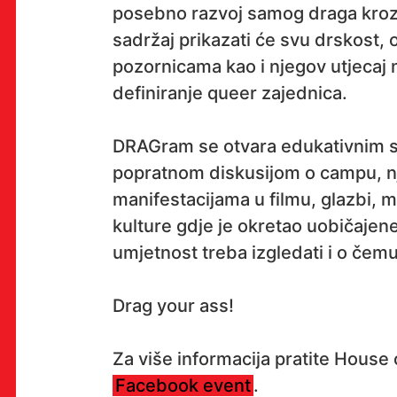
posebno razvoj samog draga kroz 
sadržaj prikazati će svu drskost,
pozornicama kao i njegov utjecaj n
OK!
definiranje queer zajednica.
DRAGram se otvara edukativnim 
PRETPLATI SE
popratnom diskusijom o campu, nj
manifestacijama u filmu, glazbi, 
kulture gdje je okretao uobičajen
umjetnost treba izgledati i o čemu
PROSTOR
Multimedijalni institut
Drag your ass!
(net.kulturni klub MaMa)
Preradovićeva 18,
Za više informacija pratite House
10000 Zagreb
Facebook event
.
radno vrijeme kluba: