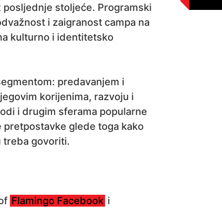
posljednje stoljeće. Programski
 odvažnost i zaigranost campa na
a kulturno i identitetsko
segmentom: predavanjem i
egovim korijenima, razvoju i
modi i drugim sferama popularne
e pretpostavke glede toga kako
 treba govoriti.
 of
Flamingo Facebook
i