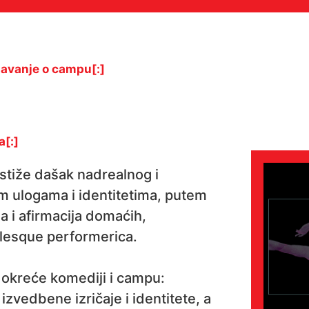
davanje o campu[:]
a[:]
stiže dašak nadrealnog i
m ulogama i identitetima, putem
ija i afirmacija domaćih,
ylesque performerica.
okreće komediji i campu:
izvedbene izričaje i identitete, a