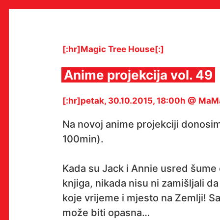
Skip
to
content
[:hr]Magic Tree House[:]
Anime projekcija vol. 49
MULTIMEDIJALNI INSTITUT
[:hr]petak, 30.10.2015, 18:00h @ MaM
MAMA
MEDIJSKI ARHIV / KATALOG
PROGRAMI I PROJEKTI
Na novoj anime projekciji donos
VIDEO I AUDIO ARHIVA
100min).
IZDAVAŠTVO
SURADNJE
KONTAKT
Kada su Jack i Annie usred šume o
en
hr
knjiga, nikada nisu ni zamišljali d
koje vrijeme i mjesto na Zemlji! Sa
može biti opasna…