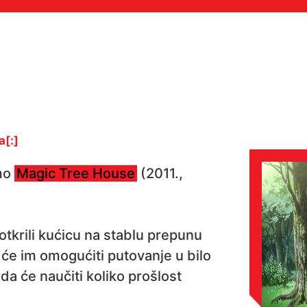
a[:]
imo
Magic Tree House
(2011.,
tkrili kućicu na stablu prepunu
a će im omogućiti putovanje u bilo
da će naučiti koliko prošlost