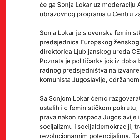
će ga Sonja Lokar uz moderaciju 
obrazovnog programa u Centru za
OK!
Sonja Lokar je slovenska feministki
predsjednica Europskog ženskog lo
direktorica Ljubljanskog ureda C
PRETPLATI SE
Poznata je političarka još iz doba 
radnog predsjedništva na izvanr
komunista Jugoslavije, održanom 
PROSTOR
Sa Sonjom Lokar ćemo razgovara
Multimedijalni institut
ostalih i o feminističkom pokretu,
(net.kulturni klub MaMa)
prava nakon raspada Jugoslavije i
Preradovićeva 18,
socijalizmu i socijaldemokraciji, tra
10000 Zagreb
revolucionarnim potencijalima. Ta
radno vrijeme kluba: