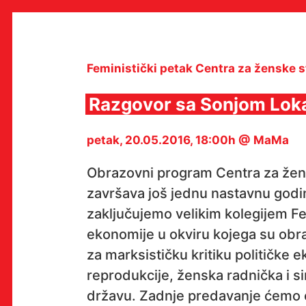
Skip
to
content
Feministički petak Centra za ženske s
Razgovor sa Sonjom Lok
MULTIMEDIJALNI INSTITUT
petak, 20.05.2016, 18:00h @ MaMa
MAMA
MEDIJSKI ARHIV / KATALOG
PROGRAMI I PROJEKTI
Obrazovni program Centra za žens
VIDEO I AUDIO ARHIVA
završava još jednu nastavnu godi
IZDAVAŠTVO
SURADNJE
zaključujemo velikim kolegijem Fem
KONTAKT
ekonomije u okviru kojega su ob
en
hr
za marksističku kritiku političke e
reprodukcije, ženska radnička i si
državu. Zadnje predavanje ćemo otv