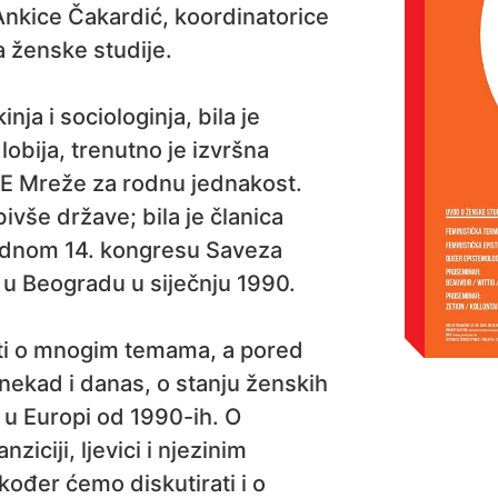
Ankice Čakardić, koordinatorice
 ženske studije.
nja i sociologinja, bila je
bija, trenutno je izvršna
EE Mreže za rodnu jednakost.
bivše države; bila je članica
ednom 14. kongresu Saveza
u Beogradu u siječnju 1990.
ti o mnogim temama, a pored
 nekad i danas, o stanju ženskih
 u Europi od 1990-ih. O
nziciji, ljevici i njezinim
kođer ćemo diskutirati i o