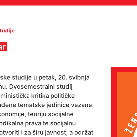
tudije
ar
ke studije u petak, 20. svibnja
nu. Dvosemestralni studij
inistička kritika političke
rađene tematske jedinice vezane
konomije, teoriju socijalne
ndikalna prava te socijalnu
oriti i za širu javnost, a održat