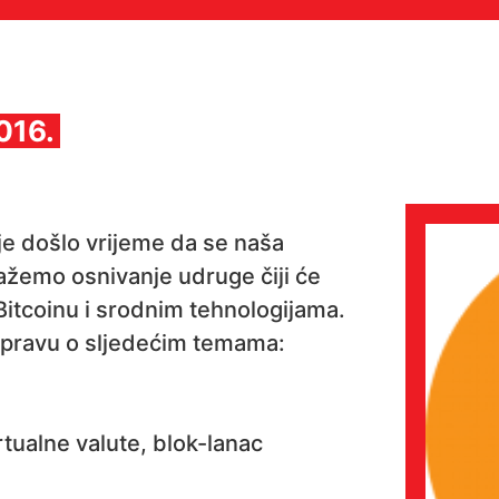
016.
e došlo vrijeme da se naša
lažemo osnivanje udruge čiji će
 Bitcoinu i srodnim tehnologijama.
spravu o sljedećim temama:
rtualne valute, blok-lanac