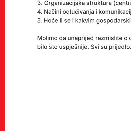
3. Organizacijska struktura (centra
4. Načini odlučivanja i komunikacij
5. Hoće li se i kakvim gospodarsk
OK!
Molimo da unaprijed razmislite o
bilo što uspješnije. Svi su prijedl
PRETPLATI SE
PROSTOR
Multimedijalni institut
(net.kulturni klub MaMa)
Preradovićeva 18,
10000 Zagreb
radno vrijeme kluba: