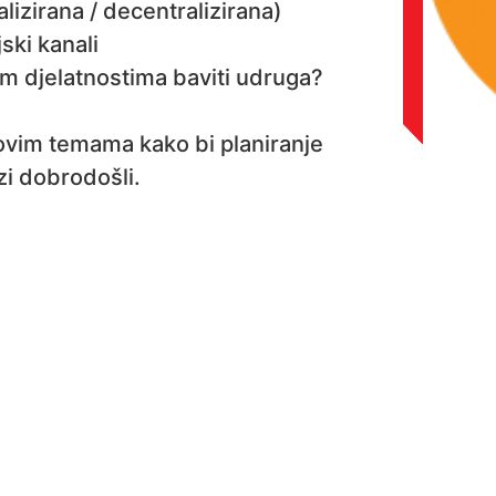
lizirana / decentralizirana)
ski kanali
im djelatnostima baviti udruga?
 ovim temama kako bi planiranje
ozi dobrodošli.