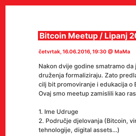
Skip
to
content
Bitcoin Meetup / Lipanj 2
četvrtak, 16.06.2016, 19:30 @ MaMa
MULTIMEDIJALNI INSTITUT
MAMA
Nakon dvije godine smatramo da j
MEDIJSKI ARHIV / KATALOG
PROGRAMI I PROJEKTI
druženja formaliziraju. Zato pred
VIDEO I AUDIO ARHIVA
cilj bit promoviranje i edukacija o
IZDAVAŠTVO
SURADNJE
Ovaj smo meetup zamislili kao ra
KONTAKT
en
hr
1. Ime Udruge
2. Područje djelovanja (Bitcoin, vi
tehnologije, digital assets…)