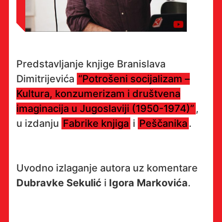
Predstavljanje knjige Branislava
Dimitrijevića
“Potrošeni socijalizam –
Kultura, konzumerizam i društvena
imaginacija u Jugoslaviji (1950-1974)”
,
u izdanju
Fabrike knjiga
i
Peščanika
.
Uvodno izlaganje autora uz komentare
Dubravke Sekulić
i
Igora Markovića
.