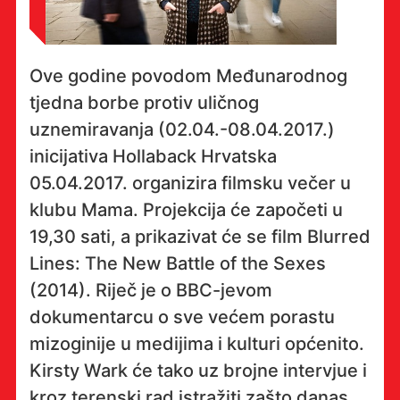
Ove godine povodom Međunarodnog
tjedna borbe protiv uličnog
uznemiravanja (02.04.-08.04.2017.)
inicijativa Hollaback Hrvatska
05.04.2017. organizira filmsku večer u
klubu Mama. Projekcija će započeti u
19,30 sati, a prikazivat će se film Blurred
Lines: The New Battle of the Sexes
(2014). Riječ je o BBC-jevom
dokumentarcu o sve većem porastu
mizoginije u medijima i kulturi općenito.
Kirsty Wark će tako uz brojne intervjue i
kroz terenski rad istražiti zašto danas