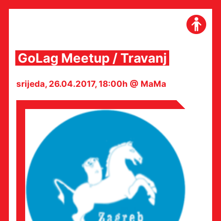
Skip
to
content
GoLag Meetup / Travanj
srijeda, 26.04.2017, 18:00h @ MaMa