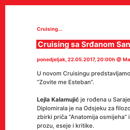
Skip
to
content
Cruising...
Cruising sa Srđanom San
MULTIMEDIJALNI INSTITUT
ponedjeljak, 22.05.2017, 20:00h @ M
MAMA
MEDIJSKI ARHIV / KATALOG
PROGRAMI I PROJEKTI
U novom Cruisingu predstavljamo 
VIDEO I AUDIO ARHIVA
“Zovite me Esteban”.
IZDAVAŠTVO
SURADNJE
KONTAKT
Lejla Kalamujić
je rođena u Saraje
en
hr
Diplomirala je na Odsjeku za filozof
zbirki priča “Anatomija osmijeha” 
prozu, eseje i kritike.