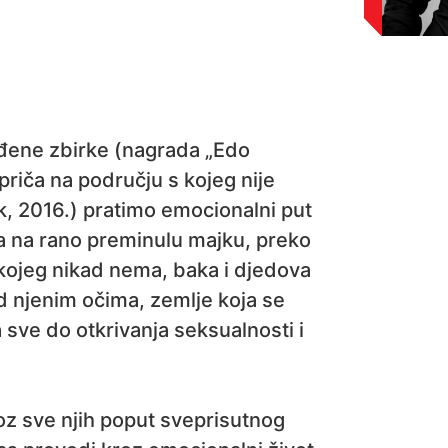
đene zbirke (nagrada „Edo
priča na području s kojeg nije
ik, 2016.) pratimo emocionalni put
a na rano preminulu majku, preko
kojeg nikad nema, baka i djedova
ed njenim očima, zemlje koja se
a sve do otkrivanja seksualnosti i
oz sve njih poput sveprisutnog