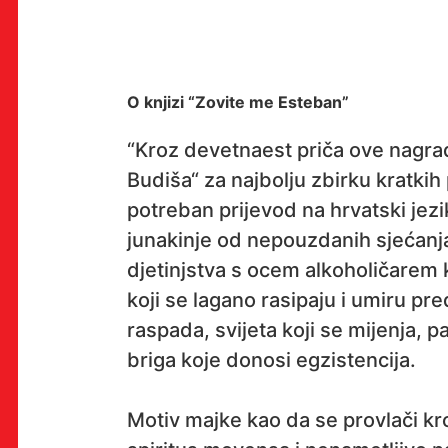
OK!
O knjizi “Zovite me Esteban”
“Kroz devetnaest priča ove nagra
Budiša“ za najbolju zbirku kratkih 
PRETPLATI SE
potreban prijevod na hrvatski jez
junakinje od nepouzdanih sjećanj
djetinjstva s ocem alkoholičarem 
PROSTOR
koji se lagano rasipaju i umiru pr
raspada, svijeta koji se mijenja, p
Multimedijalni institut
(net.kulturni klub MaMa)
briga koje donosi egzistencija.
Preradovićeva 18,
10000 Zagreb
Motiv majke kao da se provlači kr
radno vrijeme kluba: