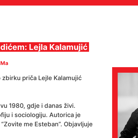
dićem: Lejla Kalamujić
aMa
zbirku priča Lejle Kalamujić
vu 1980, gdje i danas živi.
iju i sociologiju. Autorica je
i “Zovite me Esteban”. Objavljuje