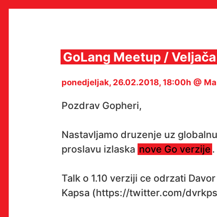
Skip
to
content
GoLang Meetup / Veljača
ponedjeljak, 26.02.2018, 18:00h @ M
MULTIMEDIJALNI INSTITUT
MAMA
Pozdrav Gopheri,
MEDIJSKI ARHIV / KATALOG
PROGRAMI I PROJEKTI
VIDEO I AUDIO ARHIVA
Nastavljamo druzenje uz globaln
IZDAVAŠTVO
SURADNJE
proslavu izlaska
nove Go verzije
.
KONTAKT
en
hr
Talk o 1.10 verziji ce odrzati Davor
Kapsa (https://twitter.com/dvrkps