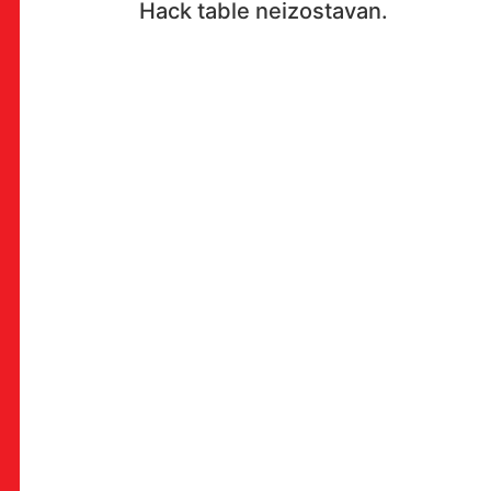
Hack table neizostavan.
OK!
PRETPLATI SE
PROSTOR
Multimedijalni institut
(net.kulturni klub MaMa)
Preradovićeva 18,
10000 Zagreb
radno vrijeme kluba: