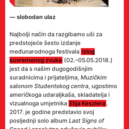
— slobodan ulaz
Najbolji način da razgibamo uši za
predstojeće šesto izdanje
međunarodnoga festivala
Izlog
suvremenog zvuka
(02.–05.05.2018.)
jest da s našim dugogodišnjim
suradnicima i prijateljima,
Muzičkim
salonom Studentskog centra
, ugostimo
američkoga udaraljkaša, skladatelja i
vizualnoga umjetnika
Elija Keszlera
.
2017. je godine predstavio svoj
posljednji solo album
Last Signs of