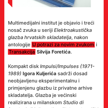
Multimedijalni institut je objavio i treći
nosač zvuka u seriji
Elektroakustička
glazba hrvatskih skladatelja
, nakon
antologije
U potrazi za novim zvukom
i
Transakcija
Silvija Foretića
.
Kompakt disk
Impulsi/Impulses (1971-
1989)
Igora Kuljerića
sadrži dosad
neobjavljenu eksperimentalnu i
primjenjenu glazbu iz privatne arhive
skladatelja. Glazba je većinski
realizirana u milanskom
Studio di