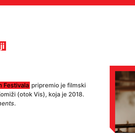
ji
 Festivala
pripremio je filmski
omiži (otok Vis), koja je 2018.
ments
.