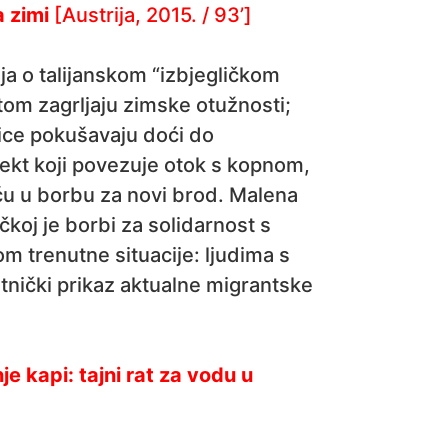
 zimi
[Austrija, 2015. / 93’]
a o talijanskom “izbjegličkom
tom zagrljaju zimske otužnosti;
glice pokušavaju doći do
ajekt koji povezuje otok s kopnom,
eću u borbu za novi brod. Malena
koj je borbi za solidarnost s
 trenutne situacije: ljudima s
etnički prikaz aktualne migrantske
e kapi: tajni rat za vodu u