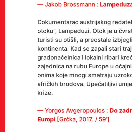
— Jakob Brossmann :
Lampeduza
Dokumentarac austrijskog redatelj
OK!
otoku”, Lampeduzi. Otok je u čvrs
turisti su otišli, a preostale izbje
kontinenta. Kad se zapali stari tr
PRETPLATI SE
gradonačelnica i lokalni ribari kr
zajednica na rubu Europe u očajnič
onima koje mnogi smatraju uzrokom
afričkih brodova. Upečatiljivi umj
PROSTOR
krize.
Multimedijalni institut
(net.kulturni klub MaMa)
— Yorgos Avgeropoulos :
Do zadnj
Preradovićeva 18,
Europi
[Grčka, 2017. / 59’]
10000 Zagreb
radno vrijeme kluba: