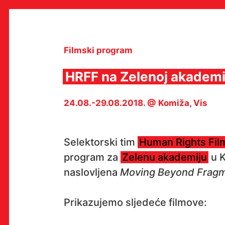
Skip
to
content
Filmski program
HRFF na Zelenoj akademi
MULTIMEDIJALNI INSTITUT
24.08.-29.08.2018. @ Komiža, Vis
MAMA
MEDIJSKI ARHIV / KATALOG
PROGRAMI I PROJEKTI
VIDEO I AUDIO ARHIVA
Selektorski tim
Human Rights Film
IZDAVAŠTVO
SURADNJE
program za
Zelenu akademiju
u K
KONTAKT
naslovljena
Moving Beyond Frag
en
hr
Prikazujemo sljedeće filmove: