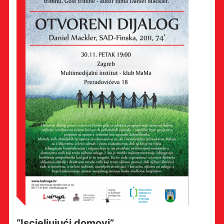
“Iscjeljujući domovi”