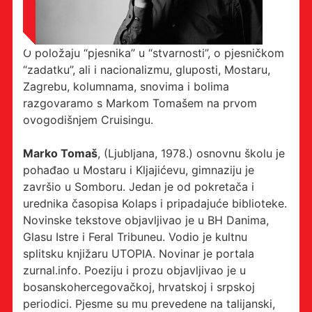
O položaju “pjesnika” u “stvarnosti”, o pjesničkom
“zadatku”, ali i nacionalizmu, gluposti, Mostaru,
Zagrebu, kolumnama, snovima i bolima
razgovaramo s Markom Tomašem na prvom
ovogodišnjem Cruisingu.
Marko Tomaš
, (Ljubljana, 1978.) osnovnu školu je
pohađao u Mostaru i Kljajićevu, gimnaziju je
završio u Somboru. Jedan je od pokretača i
urednika časopisa Kolaps i pripadajuće biblioteke.
Novinske tekstove objavljivao je u BH Danima,
Glasu Istre i Feral Tribuneu. Vodio je kultnu
splitsku knjižaru UTOPIA. Novinar je portala
zurnal.info. Poeziju i prozu objavljivao je u
bosanskohercegovačkoj, hrvatskoj i srpskoj
periodici. Pjesme su mu prevedene na talijanski,