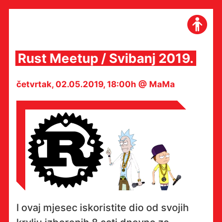
Skip
to
content
Rust Meetup / Svibanj 2019.
četvrtak, 02.05.2019, 18:00h @ MaMa
I ovaj mjesec iskoristite dio od svojih