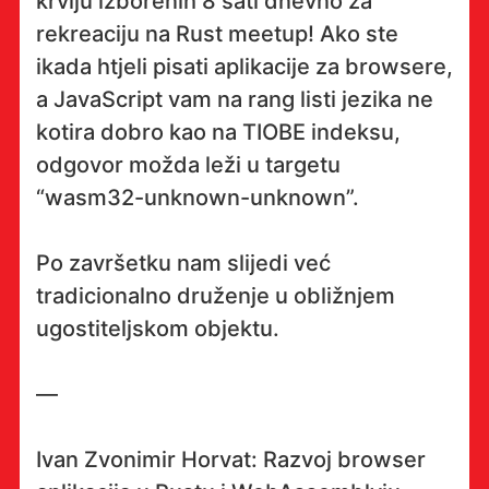
krvlju izborenih 8 sati dnevno za
rekreaciju na Rust meetup! Ako ste
ikada htjeli pisati aplikacije za browsere,
a JavaScript vam na rang listi jezika ne
kotira dobro kao na TIOBE indeksu,
odgovor možda leži u targetu
“wasm32-unknown-unknown”.
Po završetku nam slijedi već
tradicionalno druženje u obližnjem
ugostiteljskom objektu.
—
Ivan Zvonimir Horvat: Razvoj browser