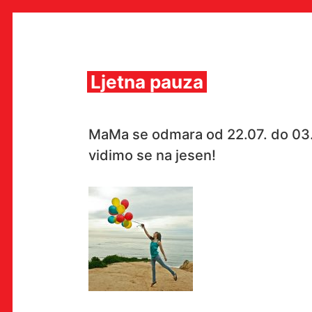
Skip
to
content
Ljetna pauza
MULTIMEDIJALNI INSTITUT
MaMa se odmara od 22.07. do 03.
MAMA
vidimo se na jesen!
MEDIJSKI ARHIV / KATALOG
PROGRAMI I PROJEKTI
VIDEO I AUDIO ARHIVA
IZDAVAŠTVO
SURADNJE
KONTAKT
en
hr