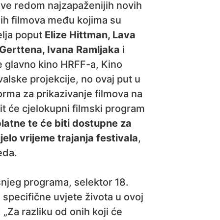
sve redom najzapaženijih novih
nih filmova među kojima su
telja poput
Elize Hittman, Lava
 Gerttena, Ivana Ramljaka
i
 glavno kino HRFF-a, Kino
alske projekcije, no ovaj put u
orma za prikazivanje filmova na
t će cjelokupni filmski program
latne te će biti dostupne za
elo vrijeme trajanja festivala
,
eda.
njeg programa, selektor 18.
specifične uvjete života u ovoj
 „Za razliku od onih koji će