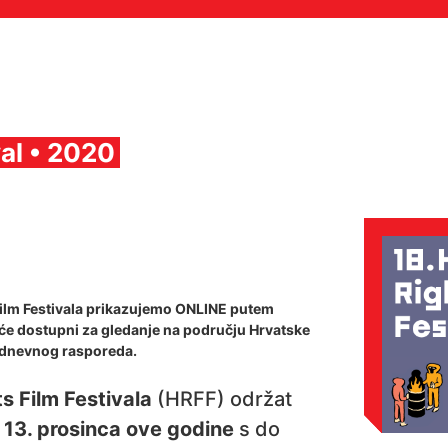
al • 2020
ilm Festivala prikazujemo ONLINE putem
ti će dostupni za gledanje na području Hrvatske
g, dnevnog rasporeda.
 Film Festivala
(HRFF) održat
o 13. prosinca ove godine
s do