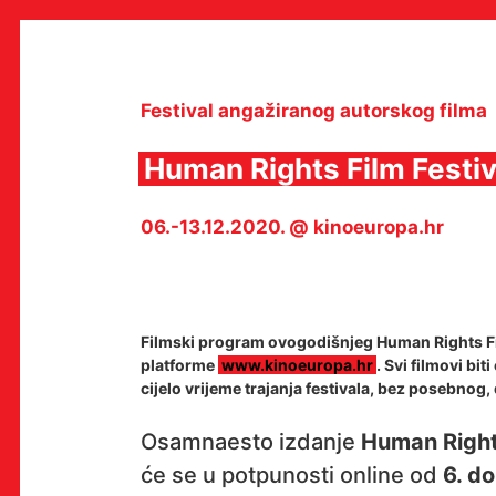
Skip
to
content
Festival angažiranog autorskog filma
Human Rights Film Festiv
MULTIMEDIJALNI INSTITUT
06.-13.12.2020. @ kinoeuropa.hr
MAMA
MEDIJSKI ARHIV / KATALOG
PROGRAMI I PROJEKTI
VIDEO I AUDIO ARHIVA
IZDAVAŠTVO
SURADNJE
Filmski program ovogodišnjeg Human Rights F
KONTAKT
platforme
www.kinoeuropa.hr
. Svi filmovi bi
cijelo vrijeme trajanja festivala, bez posebno
en
hr
Osamnaesto izdanje
Human Rights
će se u potpunosti online od
6. d