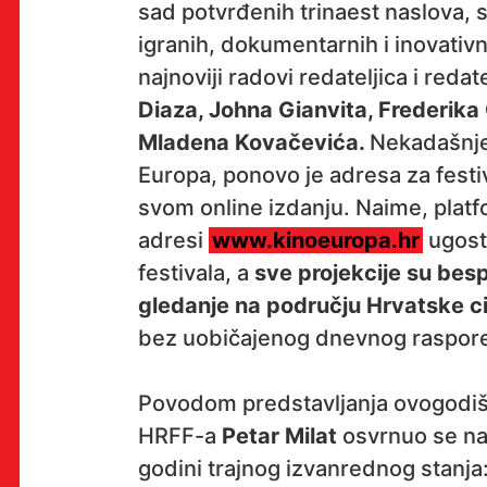
sad potvrđenih trinaest naslova, 
igranih, dokumentarnih i inovativ
najnoviji radovi redateljica i reda
OK!
Diaza, Johna Gianvita, Frederika
Mladena Kovačevića.
Nekadašnje
Europa, ponovo je adresa za festiv
PRETPLATI SE
svom online izdanju. Naime, platf
adresi
www.kinoeuropa.hr
ugosti
festivala, a
sve projekcije su besp
gledanje na području Hrvatske cij
PROSTOR
bez uobičajenog dnevnog raspor
Multimedijalni institut
(net.kulturni klub MaMa)
Povodom predstavljanja ovogodiš
Preradovićeva 18,
HRFF-a
Petar Milat
osvrnuo se na 
10000 Zagreb
godini trajnog izvanrednog stanja:
radno vrijeme kluba: