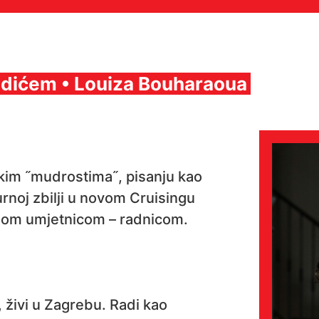
ndićem • Louiza Bouharaoua
kim ˝mudrostima˝, pisanju kao
urnoj zbilji u novom Cruisingu
nom umjetnicom – radnicom.
 živi u Zagrebu. Radi kao