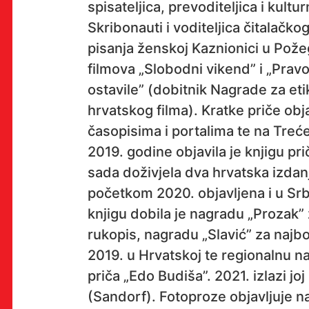
spisateljica, prevoditeljica i kult
Skribonauti i voditeljica čitalačko
pisanja ženskoj Kaznionici u Požeg
OK!
filmova „Slobodni vikend” i „Prav
ostavile” (dobitnik Nagrade za eti
hrvatskog filma). Kratke priče obja
PRETPLATI SE
časopisima i portalima te na Tre
2019. godine objavila je knjigu prič
sada doživjela dva hrvatska izdan
početkom 2020. objavljena i u Srbi
PROSTOR
knjigu dobila je nagradu „Prozak” 
Multimedijalni institut
rukopis, nagradu „Slavić” za najbo
(net.kulturni klub MaMa)
2019. u Hrvatskoj te regionalnu na
Preradovićeva 18,
priča „Edo Budiša”. 2021. izlazi joj
10000 Zagreb
(Sandorf). Fotoproze objavljuje n
radno vrijeme kluba: