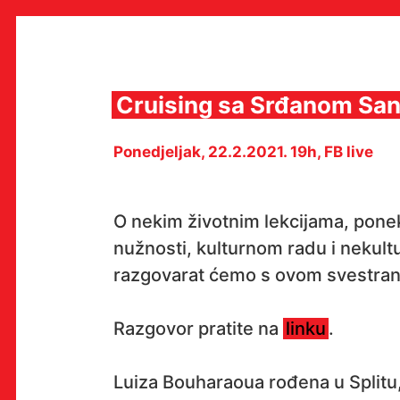
Skip
to
content
Cruising sa Srđanom Sa
Ponedjeljak, 22.2.2021. 19h, FB live
MULTIMEDIJALNI INSTITUT
MAMA
MEDIJSKI ARHIV / KATALOG
PROGRAMI I PROJEKTI
O nekim životnim lekcijama, pone
VIDEO I AUDIO ARHIVA
nužnosti, kulturnom radu i nekult
IZDAVAŠTVO
SURADNJE
razgovarat ćemo s ovom svestra
KONTAKT
en
hr
Razgovor pratite na
linku
.
Luiza Bouharaoua rođena u Splitu,