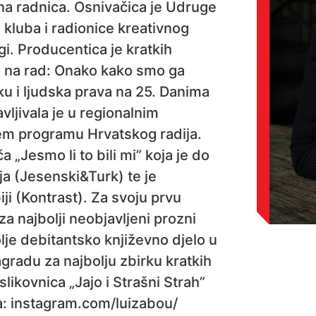
urna radnica. Osnivačica je Udruge
g kluba i radionice kreativnog
i. Producentica je kratkih
o na rad: Onako kako smo ga
ku i ljudska prava na 25. Danima
vljivala je u regionalnim
ćem programu Hrvatskog radija.
a „Jesmo li to bili mi” koja je do
ja (Jesenski&Turk) te je
ji (Kontrast). Za svoju prvu
za najbolji neobjavljeni prozni
lje debitantsko književno djelo u
gradu za najbolju zbirku kratkih
 slikovnica „Jajo i Strašni Strah”
a: instagram.com/luizabou/