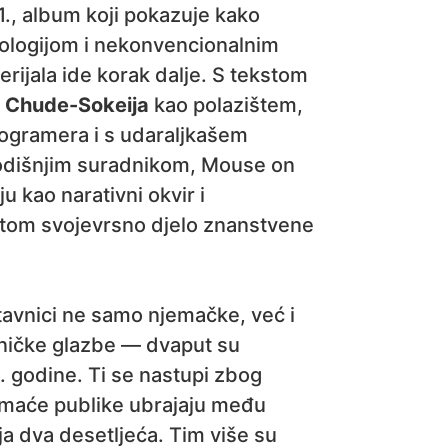
21., album koji pokazuje kako
nologijom i nekonvencionalnim
rijala ide korak dalje. S tekstom
 Chude-Sokeija
kao polazištem,
rogramera i s udaraljkašem
odišnjim suradnikom, Mouse on
u kao narativni okvir i
ritom svojevrsno djelo znanstvene
avnici ne samo njemačke, već i
ničke glazbe — dvaput su
. godine. Ti se nastupi zbog
omaće publike ubrajaju među
ja dva desetljeća. Tim više su