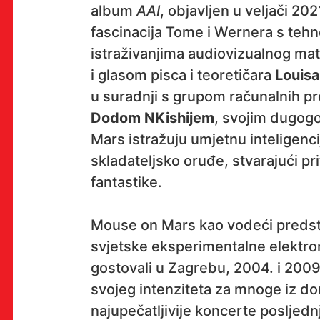
album
AAI
, objavljen u veljači 20
fascinacija Tome i Wernera s teh
istraživanjima audiovizualnog mate
OK!
i glasom pisca i teoretičara
Louisa
u suradnji s grupom računalnih p
Dodom NKishijem
, svojim dugog
PRETPLATI SE
Mars istražuju umjetnu inteligencij
skladateljsko oruđe, stvarajući p
fantastike.
PROSTOR
Mouse on Mars kao vodeći predst
Multimedijalni institut
svjetske eksperimentalne elektro
(net.kulturni klub MaMa)
gostovali u Zagrebu, 2004. i 2009
Preradovićeva 18,
svojeg intenziteta za mnoge iz d
10000 Zagreb
najupečatljivije koncerte posljedn
radno vrijeme kluba: