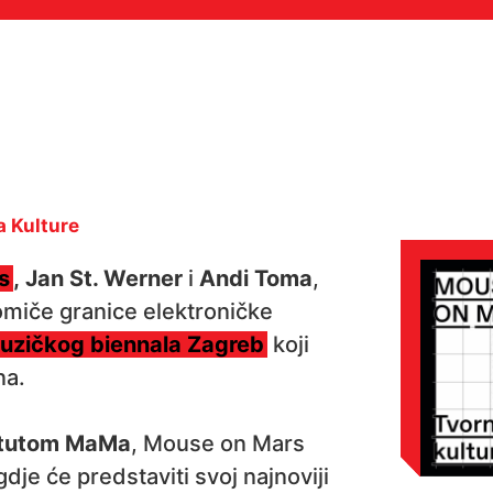
a Kulture
s
,
Jan St. Werner
i
Andi Toma
,
omiče granice elektroničke
uzičkog biennala Zagreb
koji
na.
titutom MaMa
, Mouse on Mars
dje će predstaviti svoj najnoviji