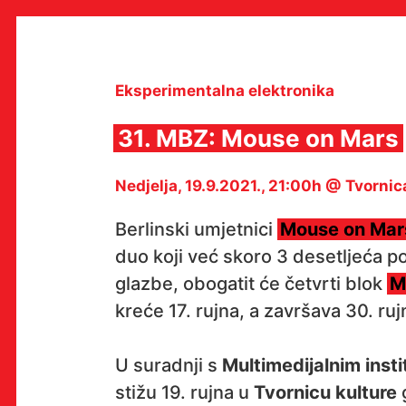
Skip
to
content
Eksperimentalna elektronika
31. MBZ: Mouse on Mars
MULTIMEDIJALNI INSTITUT
Nedjelja, 19.9.2021., 21:00h @ Tvornic
MAMA
MEDIJSKI ARHIV / KATALOG
PROGRAMI I PROJEKTI
Berlinski umjetnici
Mouse on Mar
VIDEO I AUDIO ARHIVA
duo koji već skoro 3 desetljeća p
IZDAVAŠTVO
SURADNJE
glazbe, obogatit će četvrti blok
M
KONTAKT
kreće 17. rujna, a završava 30. ruj
en
hr
U suradnji s
Multimedijalnim ins
stižu 19. rujna u
Tvornicu kulture
g