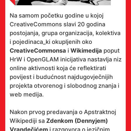
Na samom početku godine u kojoj
CreativeCommons slavi 20 godina
postojanja, grupa organizacija, kolektiva
i pojedinaca_ki okupljenih oko
CreativeCommonsa
i
Wikimedija
poput
HrW i OpenGLAM inicijativa nastavlja niz
online aktivnosti koja će reflektirati
povijest i budućnost najdugovječnijih
projekta otvorenog i slobodnog znanja i
web medija.
Nakon prvog predavanja o Apstraktnoj
Wikipediji sa
Zdenkom (Dennyjem)
Vrandečićem
i razgovora o jezičnim