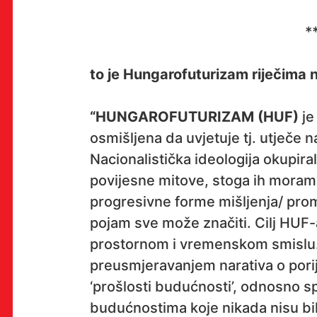
*
OK!
to je Hungarofuturizam riječima 
“HUNGAROFUTURIZAM (HUF)
je
PRETPLATI SE
osmišljena da uvjetuje tj. utječe 
Nacionalistička ideologija okupiral
povijesne mitove, stoga ih moramo 
progresivne forme mišljenja/ promi
PROSTOR
pojam sve može značiti. Cilj HUF-
Multimedijalni institut
prostornom i vremenskom smislu.
(net.kulturni klub MaMa)
preusmjeravanjem narativa o pori
Preradovićeva 18,
‘prošlosti budućnosti’, odnosno s
10000 Zagreb
budućnostima koje nikada nisu bile 
radno vrijeme kluba: