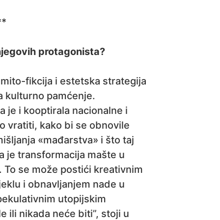
**
njegovih protagonista?
 mito-fikcija i estetska strategija
na kulturno pamćenje.
a je i kooptirala nacionalne i
vratiti, kako bi se obnovile
šljanja «mađarstva» i što taj
a je transformacija mašte u
 To se može postići kreativnim
jeklu i obnavljanjem nade u
pekulativnim utopijskim
ili nikada neće biti”, stoji u