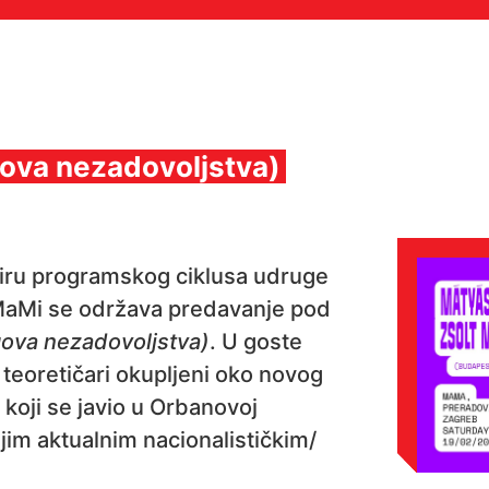
gova nezadovoljstva)
iru programskog ciklusa udruge
MaMi se održava predavanje pod
gova nezadovoljstva)
. U goste
 teoretičari okupljeni oko novog
 koji se javio u Orbanovoj
im aktualnim nacionalističkim/