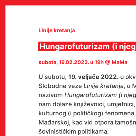
Skip
to
content
Linije kretanja
Hungarofuturizam (i nje
MULTIMEDIJALNI INSTITUT
subota, 19.02.2022. u 19h @ MaMa
MAMA
MEDIJSKI ARHIV / KATALOG
PROGRAMI I PROJEKTI
U subotu,
19. veljače 2022.
u okv
VIDEO I AUDIO ARHIVA
Slobodne veze
Linije kretanja
, u 
IZDAVAŠTVO
SURADNJE
nazivom
Hungarofuturizam (i nje
KONTAKT
nam dolaze književnici, umjetnici,
en
hr
kulturnog (i političkog) fenomena,
Mađarskoj, kao vid otpora tamošnj
šovinističkim politikama.