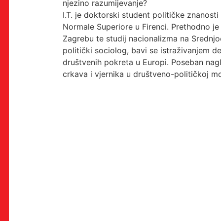
njezino razumijevanje?
I.T. je doktorski student političke znanosti
Normale Superiore u Firenci. Prethodno je 
OK!
Zagrebu te studij nacionalizma na Srednj
politički sociolog, bavi se istraživanjem d
društvenih pokreta u Europi. Poseban nagla
crkava i vjernika u društveno-političkoj mob
PRETPLATI SE
PROSTOR
Multimedijalni institut
(net.kulturni klub MaMa)
Preradovićeva 18,
10000 Zagreb
radno vrijeme kluba: