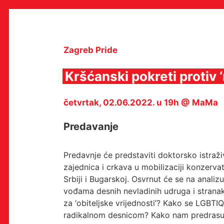
Skip
to
content
Zagreb Pride
Kršćanski pokreti protiv 
MULTIMEDIJALNI INSTITUT
četvrtak, 02.06.2022. u 19h @ MaMa
MAMA
MEDIJSKI ARHIV / KATALOG
PROGRAMI I PROJEKTI
Predavanje
VIDEO I AUDIO ARHIVA
IZDAVAŠTVO
SURADNJE
Predavnje će predstaviti doktorsko istraži
KONTAKT
zajednica i crkava u mobilizaciji konzerva
Srbiji i Bugarskoj. Osvrnut će se na analizu
en
hr
vođama desnih nevladinih udruga i stranak
za ‘obiteljske vrijednosti’? Kako se LGBTI
radikalnom desnicom? Kako nam predrasude 