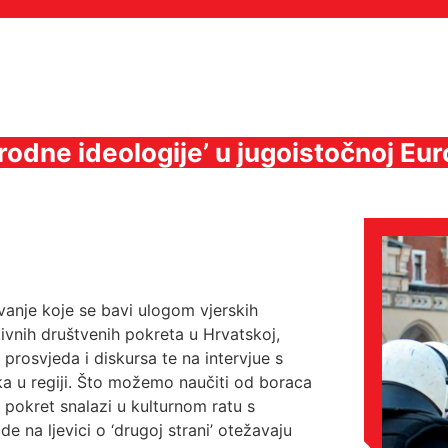
‘rodne ideologije’ u jugoistočnoj Eur
vanje koje se bavi ulogom vjerskih
tivnih društvenih pokreta u Hrvatskoj,
 prosvjeda i diskursa te na intervjue s
a u regiji. Što možemo naučiti od boraca
Q pokret snalazi u kulturnom ratu s
na ljevici o ‘drugoj strani’ otežavaju