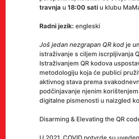
travnja
u
18:00 sati
u klubu MaMa
OK!
Radni jezik:
engleski
Još jedan nezgrapan QR kod
je u
istraživanje s ciljem iscrpljivanja
PRETPLATI SE
Istraživanjem QR kodova usposta
metodologiju koja će publici pruž
aktivnog stava prema svakodnevno
podčinjavanje njenim korištenjem
PROSTOR
digitalne pismenosti u naizgled 
Multimedijalni institut
(net.kulturni klub MaMa)
Disarming & Elevating the QR code 
Preradovićeva 18,
10000 Zagreb
U 2021. COVID potvrde su uvedene
radno vrijeme kluba: