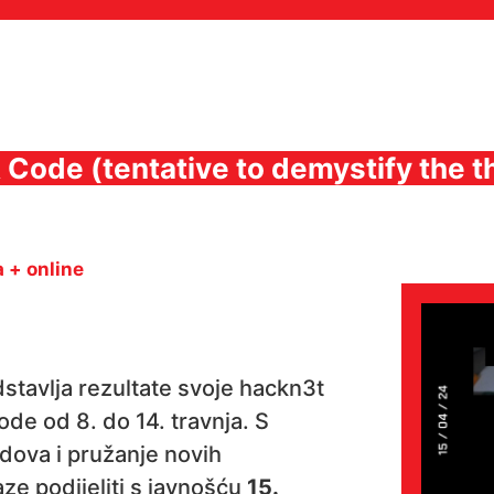
ode (tentative to demystify the th
 + online
stavlja rezultate svoje hackn3t
ode od 8. do 14. travnja. S
dova i pružanje novih
aze podijeliti s javnošću
15.