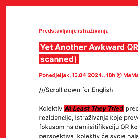
Skip
to
content
Predstavljanje istraživanja
Yet Another Awkward QR C
MULTIMEDIJALNI INSTITUT
scanned)
MAMA
MEDIJSKI ARHIV / KATALOG
Ponedjeljak, 15.04.2024., 18h @ MaMa
PROGRAMI I PROJEKTI
VIDEO I AUDIO ARHIVA
IZDAVAŠTVO
///Scroll down for English
SURADNJE
KONTAKT
Kolektiv
At Least They Tried
pred
en
hr
rezidencije, istraživanja koje prov
fokusom na demisitifikaciju QR ko
perspektiva, kolektiv će svoje nal