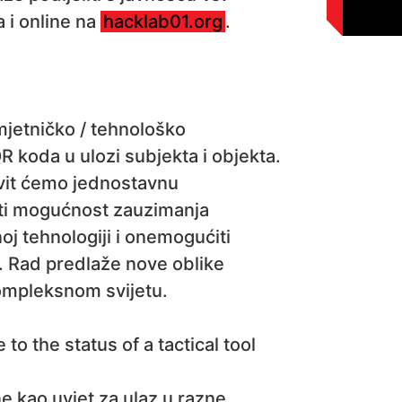
 i online na
hacklab01.org
.
mjetničko / tehnološko
 QR koda u ulozi subjekta i objekta.
vit ćemo jednostavnu
iti mogućnost zauzimanja
j tehnologiji i onemogućiti
. Rad predlaže nove oblike
kompleksnom svijetu.
to the status of a tactical tool
 kao uvjet za ulaz u razne