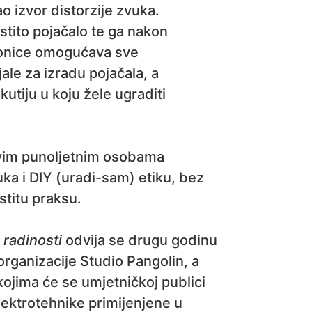
ao izvor distorzije zvuka.
lastito pojačalo te ga nakon
dionice omogućava sve
ale za izradu pojačala, a
utiju u koju žele ugraditi
vim punoljetnim osobama
ka i DIY (uradi-sam) etiku, bez
stitu praksu.
 radinosti
odvija se drugu godinu
rganizacije Studio Pangolin, a
 kojima će se umjetničkoj publici
elektrotehnike primijenjene u