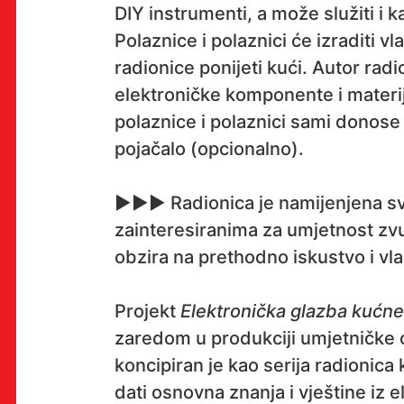
DIY instrumenti, a može služiti i k
Polaznice i polaznici će izraditi v
radionice ponijeti kući. Autor ra
OK!
elektroničke komponente i materij
polaznice i polaznici sami donose k
pojačalo (opcionalno).
PRETPLATI SE
►►► Radionica je namijenjena s
zainteresiranima za umjetnost zvu
obzira na prethodno iskustvo i vla
PROSTOR
Multimedijalni institut
Projekt
Elektronička glazba kućne
(net.kulturni klub MaMa)
zaredom u produkciji umjetničke o
Preradovićeva 18,
koncipiran je kao serija radionica
10000 Zagreb
dati osnovna znanja i vještine iz 
radno vrijeme kluba: