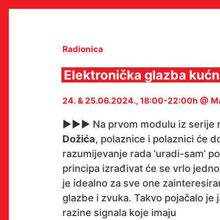
Skip
to
content
Radionica
Elektronička glazba kućne
MULTIMEDIJALNI INSTITUT
24. & 25.06.2024., 18:00-22:00h @ 
MAMA
MEDIJSKI ARHIV / KATALOG
PROGRAMI I PROJEKTI
►►► Na prvom modulu iz serije 
VIDEO I AUDIO ARHIVA
Dožića
, polaznice i polaznici će 
IZDAVAŠTVO
SURADNJE
razumijevanje rada ‘uradi-sam’ p
KONTAKT
principa izrađivat će se vrlo jedn
en
hr
je idealno za sve one zainteresir
glazbe i zvuka. Takvo pojačalo je
razine signala koje imaju