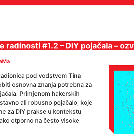
 radinosti #1.2 – DIY pojačala – oz
MaMa
radionica pod vodstvom
Tina
dobiti osnovna znanja potrebna za
ojačala. Primjenom hakerskih
ostavno ali robusno pojačalo, koje
ane za DIY prakse u kontekstu
 jako otporno na često visoke