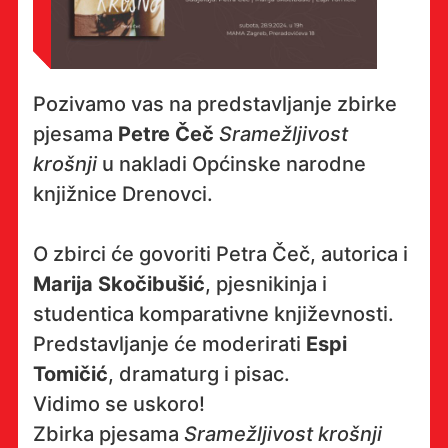
Pozivamo vas na predstavljanje zbirke
pjesama
Petre Čeč
Sramežljivost
krošnji
u nakladi Općinske narodne
knjižnice Drenovci.
O zbirci će govoriti Petra Čeč, autorica i
Marija Skočibušić
, pjesnikinja i
studentica komparativne književnosti.
Predstavljanje će moderirati
Espi
Tomičić
, dramaturg i pisac.
Vidimo se uskoro!
Zbirka pjesama
Sramežljivost krošnji