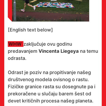
[English text below]
WHW
zaključuje ovu godinu
predavanjem
Vincenta Liegeya
na temu
odrasta.
Odrast je poziv na propitivanje našeg
društvenog modela ovisnog o rastu.
Fizičke granice rasta su dosegnute pa i
prekoračene u slučaju barem šest od
devet kritičnih procesa našeg planeta.