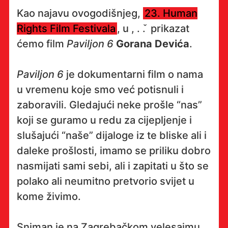
Kao najavu ovogodišnjeg,
23. Human
Rights Film Festivala
, u , . . ̌ prikazat
ćemo film
Paviljon 6
Gorana Devića
.
Paviljon 6
je dokumentarni film o nama
u vremenu koje smo već potisnuli i
zaboravili. Gledajući neke prošle “nas”
koji se guramo u redu za cijepljenje i
slušajući “naše” dijaloge iz te bliske ali i
daleke prošlosti, imamo se priliku dobro
nasmijati sami sebi, ali i zapitati u što se
polako ali neumitno pretvorio svijet u
kome živimo.
Sniman je na Zagrebačkom velesajmu