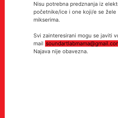
Nisu potrebna predznanja iz elektr
početnike/ice i one koji/e se žele
mikserima.
OK!
Svi zainteresirani mogu se javiti 
mail
soundartlabmama@gmail.co
PRETPLATI SE
Najava nije obavezna.
PROSTOR
Multimedijalni institut
(net.kulturni klub MaMa)
Preradovićeva 18,
10000 Zagreb
radno vrijeme kluba: