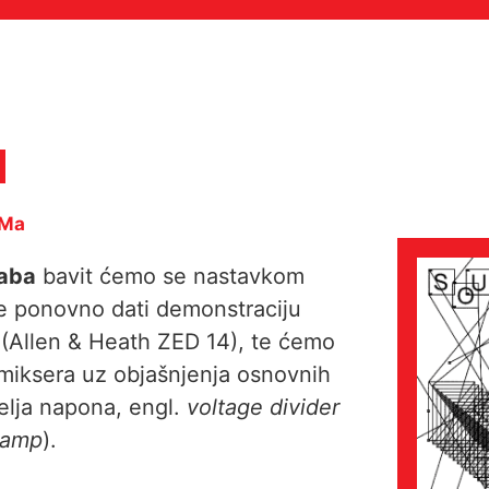
aMa
laba
bavit ćemo se nastavkom
će ponovno dati demonstraciju
 (Allen & Heath ZED 14), te ćemo
o miksera uz objašnjenja osnovnih
telja napona, engl.
voltage divider
amp
).