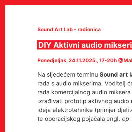
Skip
to
content
Sound Art Lab - radionica
DIY Aktivni audio mikseri
MULTIMEDIJALNI INSTITUT
Ponedjeljak, 24.11.2025., 17-20h @M
MAMA
MEDIJSKI ARHIV / KATALOG
PROGRAMI I PROJEKTI
Na sljedećem terminu
Sound art 
VIDEO I AUDIO ARHIVA
rada s audio mikserima. Voditelj 
IZDAVAŠTVO
SURADNJE
rada komercijalnog audio miksera
KONTAKT
izrađivati prototip aktivnog audi
en
hr
ideja elektrotehnike (primjer djeli
te operacijskog pojačala
engl.
op-