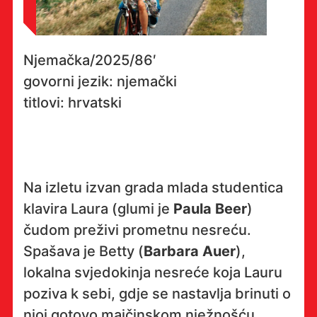
Njemačka/2025/86′
govorni jezik: njemački
titlovi: hrvatski
Na izletu izvan grada mlada studentica
klavira Laura (glumi je
Paula Beer
)
čudom preživi prometnu nesreću.
Spašava je Betty (
Barbara Auer
),
lokalna svjedokinja nesreće koja Lauru
poziva k sebi, gdje se nastavlja brinuti o
njoj gotovo majčinskom nježnošću.