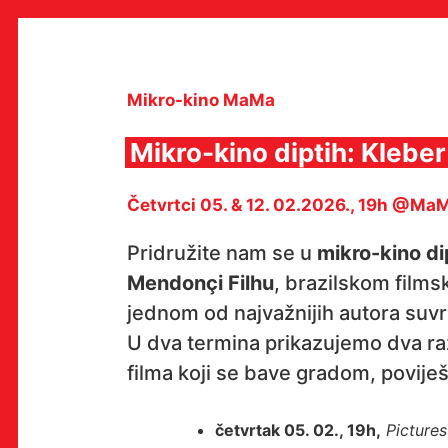
Skip
to
content
Mikro-kino MaMa
Mikro-kino diptih: Klebe
MULTIMEDIJALNI INSTITUT
Četvrtci 05. & 12. 02.2026., 19h @Ma
MAMA
MEDIJSKI ARHIV / KATALOG
PROGRAMI I PROJEKTI
Pridružite nam se u
mikro-kino di
VIDEO I AUDIO ARHIVA
Mendonçi Filhu
, brazilskom films
IZDAVAŠTVO
SURADNJE
jednom od najvažnijih autora suv
KONTAKT
U dva termina prikazujemo dva raz
en
hr
filma koji se bave gradom, povije
četvrtak 05. 02., 19h,
Picture