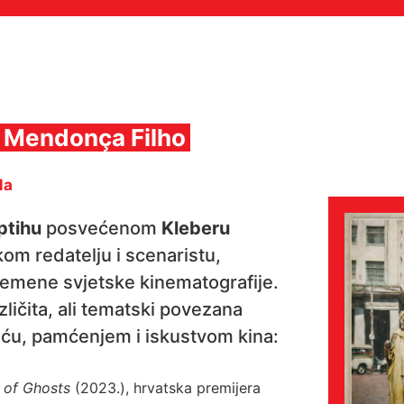
r Mendonça Filho
Ma
ptihu
posvećenom
Kleberu
kom redatelju i scenaristu,
remene svjetske kinematografije.
ličita, ali tematski povezana
šću, pamćenjem i iskustvom kina:
s of Ghosts
(2023.), hrvatska premijera