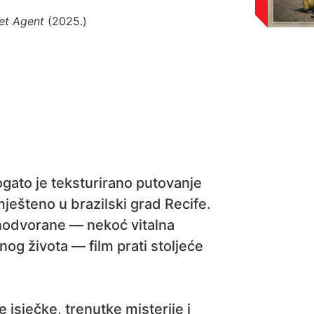
et Agent
(2025.)
gato je teksturirano putovanje
mješteno u brazilski grad Recife.
inodvorane — nekoć vitalna
og života — film prati stoljeće
e isječke, trenutke misterije i