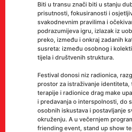
Biti u transu znači biti u stanju 
prisutnosti, fokusiranosti i osjetlj
svakodnevnim pravilima i očekivan
OK!
podrazumijeva igru, izlazak iz uob
preko, između i onkraj zadanih ka
susreta: između osobnog i kolekti
PRETPLATI SE
tijela i društvenih struktura.
Festival donosi niz radionica, razg
prostor za istraživanje identiteta, 
PROSTOR
terapije i radionice drag make u
Multimedijalni institut
i predavanja o interspolnosti, do s
(net.kulturni klub MaMa)
osobnih iskustava i postavljanje 
Preradovićeva 18,
okruženju. A u večernjem progr
10000 Zagreb
friending event, stand up show t
radno vrijeme kluba: