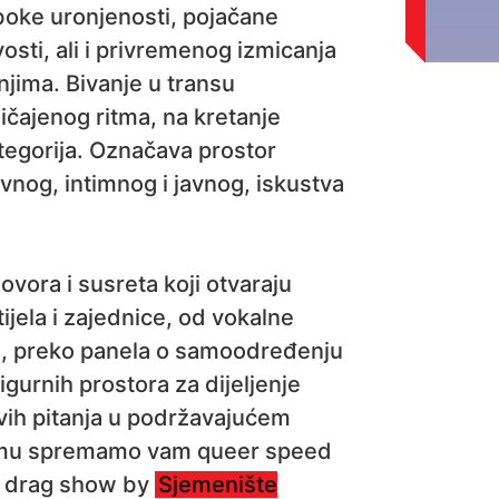
duboke uronjenosti, pojačane
ivosti, ali i privremenog izmicanja
jima. Bivanje u transu
ičajenog ritma, na kretanje
tegorija. Označava prostor
vnog, intimnog i javnog, iskustva
ovora i susreta koji otvaraju
tijela i zajednice, od vokalne
pa, preko panela o samoodređenju
igurnih prostora za dijeljenje
svih pitanja u podržavajućem
amu spremamo vam queer speed
e drag show by
Sjemenište