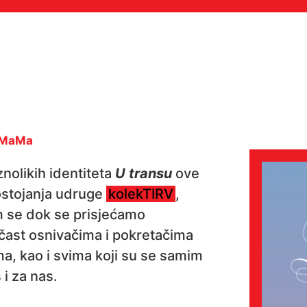
@ MaMa
nolikih identiteta
U transu
ove
ostojanja udruge
kolekTIRV
,
m se dok se prisjećamo
čast osnivačima i pokretačima
a, kao i svima koji su se samim
 i za nas.