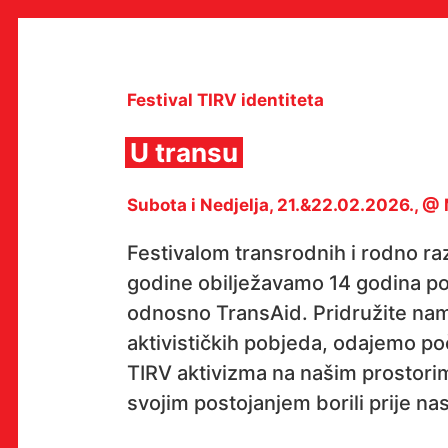
Skip
to
content
Festival TIRV identiteta
U transu
MULTIMEDIJALNI INSTITUT
Subota i Nedjelja, 21.&22.02.2026., 
MAMA
MEDIJSKI ARHIV / KATALOG
PROGRAMI I PROJEKTI
Festivalom transrodnih i rodno raz
VIDEO I AUDIO ARHIVA
godine obilježavamo 14 godina p
IZDAVAŠTVO
SURADNJE
odnosno TransAid. Pridružite na
KONTAKT
aktivističkih pobjeda, odajemo po
en
hr
TIRV aktivizma na našim prostorim
svojim postojanjem borili prije nas