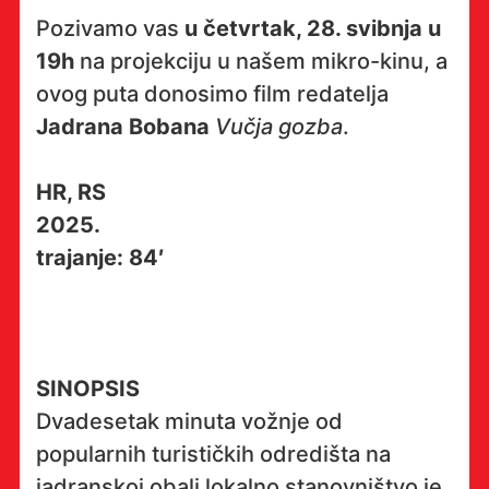
Pozivamo vas
u četvrtak, 28. svibnja u
19h
na projekciju u našem mikro-kinu, a
ovog puta donosimo film redatelja
Jadrana Bobana
Vučja gozba
.
HR, RS
2025.
trajanje: 84′
SINOPSIS
Dvadesetak minuta vožnje od
popularnih turističkih odredišta na
jadranskoj obali lokalno stanovništvo je