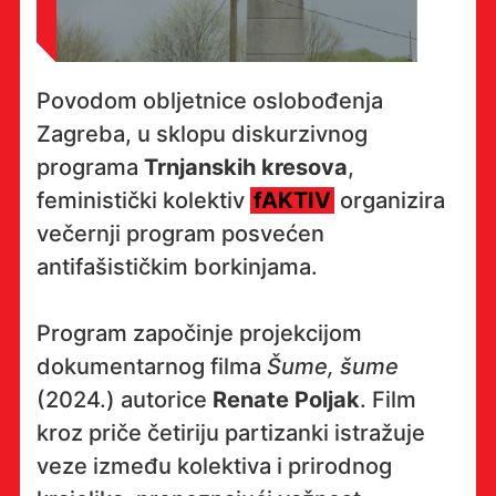
Povodom obljetnice oslobođenja
Zagreba, u sklopu diskurzivnog
programa
Trnjanskih kresova
,
feministički kolektiv
fAKTIV
organizira
večernji program posvećen
antifašističkim borkinjama.
Program započinje projekcijom
dokumentarnog filma
Šume, šume
(2024.) autorice
Renate Poljak
. Film
kroz priče četiriju partizanki istražuje
veze između kolektiva i prirodnog