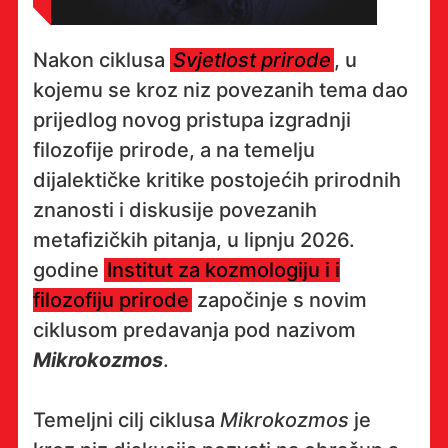
Nakon ciklusa
Svjetlost prirode
, u
kojemu se kroz niz povezanih tema dao
prijedlog novog pristupa izgradnji
filozofije prirode, a na temelju
dijalektičke kritike postojećih prirodnih
znanosti i diskusije povezanih
metafizičkih pitanja, u lipnju 2026.
godine
Institut za kozmologiju i i
filozofiju prirode
započinje s novim
ciklusom predavanja pod nazivom
Mikrokozmos
.
Temeljni cilj ciklusa
Mikrokozmos
je