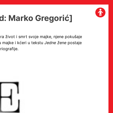
od: Marko Gregorić]
ira život i smrt svoje majke, njene pokušaje
 majke i kćeri u tekstu
Jedne žene
postaje
iografije.