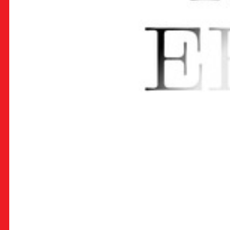
OK!
PRETPLATI SE
PROSTOR
Multimedijalni institut
(net.kulturni klub MaMa)
Preradovićeva 18,
10000 Zagreb
radno vrijeme kluba: