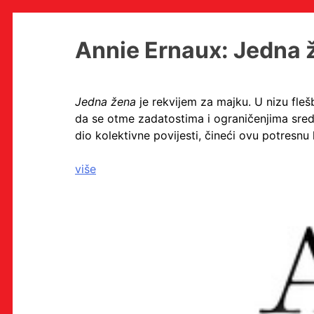
Skip
Annie Ernaux: Jedna že
to
content
Jedna žena
je rekvijem za majku. U nizu fleš
da se otme zadatostima i ograničenjima sredi
MULTIMEDIJALNI INSTITUT
dio kolektivne povijesti, čineći ovu potresnu 
MAMA
MEDIJSKI ARHIV / KATALOG
više
PROGRAMI I PROJEKTI
VIDEO I AUDIO ARHIVA
IZDAVAŠTVO
SURADNJE
KONTAKT
en
hr