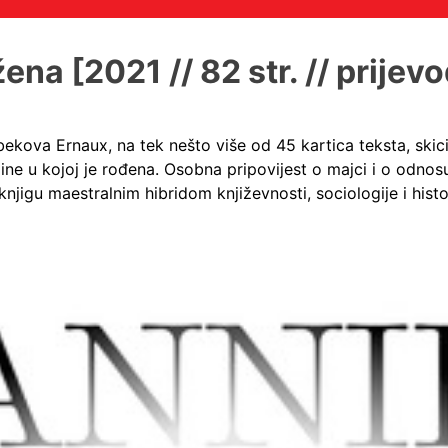
na [2021 // 82 str. // prijev
bekova Ernaux, na tek nešto više od 45 kartica teksta, skic
ne u kojoj je rođena. Osobna pripovijest o majci i o odnosu
knjigu maestralnim hibridom književnosti, sociologije i histor