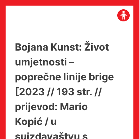
Skip
to
content
Bojana Kunst: Život
umjetnosti –
poprečne linije brige
[2023 // 193 str. //
prijevod: Mario
Kopić / u
suizdavaštvu s