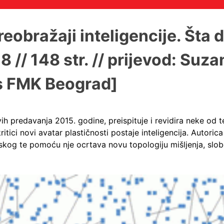
eobražaji inteligencije. Šta 
// 148 str. // prijevod: Suza
 s FMK Beograd]
vih predavanja 2015. godine, preispituje i revidira neke od 
ici novi avatar plastičnosti postaje inteligencija. Autorica
skog te pomoću nje ocrtava novu topologiju mišljenja, slob