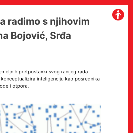
da radimo s njihovim
na Bojović, Srđa
temeljnih pretpostavki svog ranijeg rada
 konceptualizira inteligenciju kao posrednika
ode i otpora.