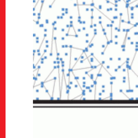
OK!
PRETPLATI SE
PROSTOR
Multimedijalni institut
(net.kulturni klub MaMa)
Preradovićeva 18,
10000 Zagreb
radno vrijeme kluba: