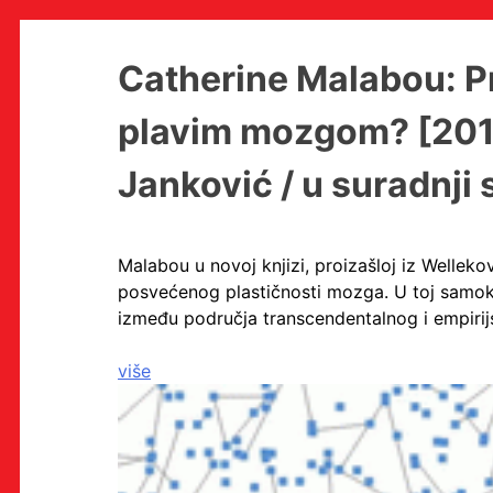
Skip
Catherine Malabou: Pr
to
content
plavim mozgom? [2018 
Janković / u suradnji
MULTIMEDIJALNI INSTITUT
MAMA
MEDIJSKI ARHIV / KATALOG
Malabou u novoj knjizi, proizašloj iz Welleko
PROGRAMI I PROJEKTI
VIDEO I AUDIO ARHIVA
posvećenog plastičnosti mozga. U toj samokrit
IZDAVAŠTVO
između područja transcendentalnog i empirij
SURADNJE
KONTAKT
više
en
hr